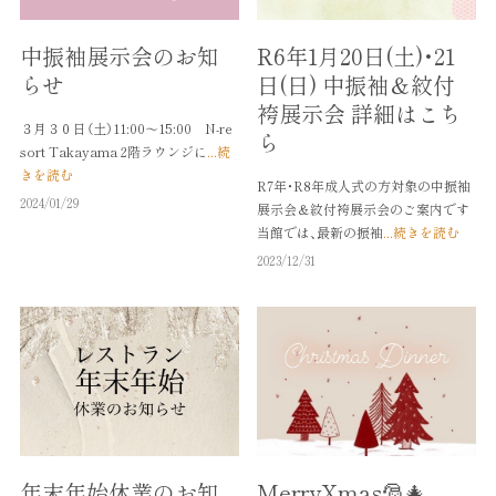
中振袖展示会のお知
R6年1月20日(土)・21
らせ
日(日) 中振袖＆紋付
袴展示会 詳細はこち
３月３０日（土）11:00～15:00 N-re
ら
sort Takayama 2階ラウンジに
...続
きを読む
R7年・R8年成人式の方対象の中振袖
2024/01/29
展示会＆紋付袴展示会のご案内です
当館では、最新の振袖
...続きを読む
2023/12/31
年末年始休業のお知
MerryXmas🎅🎄