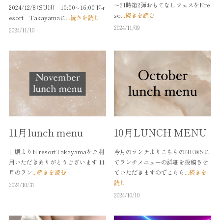
～21時第2弾おもてなしフェスをNre
2024/12/8（SUN) 10:00∼16:00 N-r
so
...続きを読む
esort Takayamaに
...続きを読む
2024/11/09
2024/11/10
11月lunch menu
10月LUNCH MENU
日頃よりN-resortTakayamaをご利
今月のランチよりこちらのNEWSに
用いただきありがとうございます 11
てランチメニューの詳細を投稿させ
月のラン
...続きを読む
ていただきますのでこちら
...続きを
読む
2024/10/31
2024/10/10