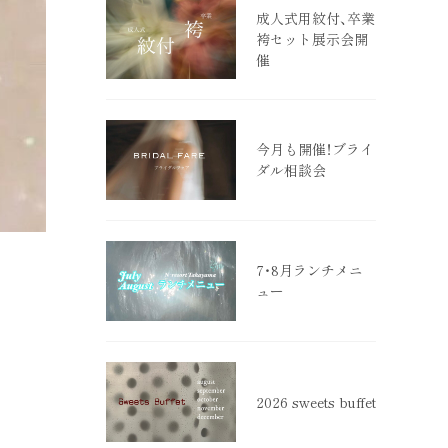
成人式用紋付、卒業
袴セット展示会開
催
今月も開催！ブライ
ダル相談会
7・8月ランチメニ
ュー
2026 sweets buffet