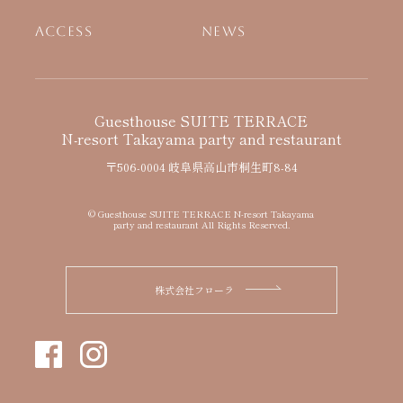
ACCESS
NEWS
Guesthouse SUITE TERRACE
N-resort Takayama party and restaurant
〒506-0004 岐阜県高山市桐生町8-84
© Guesthouse SUITE TERRACE N-resort Takayama
party and restaurant All Rights Reserved.
株式会社フローラ