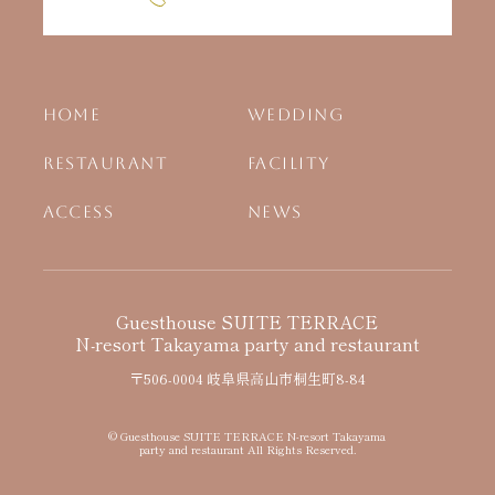
HOME
WEDDING
RESTAURANT
FACILITY
ACCESS
NEWS
Guesthouse SUITE TERRACE
N-resort Takayama party and restaurant
〒506-0004 岐阜県高山市桐生町8-84
© Guesthouse SUITE TERRACE N-resort Takayama
party and restaurant All Rights Reserved.